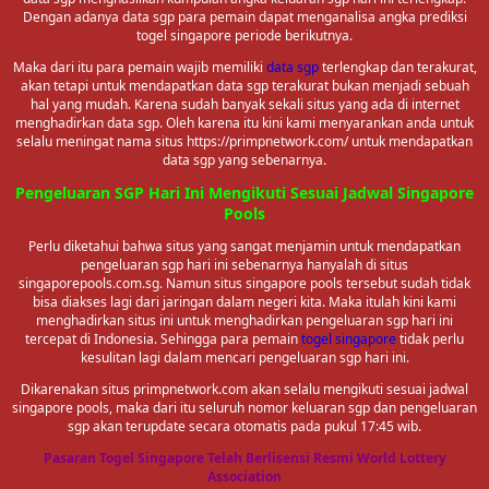
Dengan adanya data sgp para pemain dapat menganalisa angka prediksi
togel singapore periode berikutnya.
Maka dari itu para pemain wajib memiliki
data sgp
terlengkap dan terakurat,
akan tetapi untuk mendapatkan data sgp terakurat bukan menjadi sebuah
hal yang mudah. Karena sudah banyak sekali situs yang ada di internet
menghadirkan data sgp. Oleh karena itu kini kami menyarankan anda untuk
selalu meningat nama situs https://primpnetwork.com/ untuk mendapatkan
data sgp yang sebenarnya.
Pengeluaran SGP Hari Ini Mengikuti Sesuai Jadwal Singapore
Pools
Perlu diketahui bahwa situs yang sangat menjamin untuk mendapatkan
pengeluaran sgp hari ini sebenarnya hanyalah di situs
singaporepools.com.sg. Namun situs singapore pools tersebut sudah tidak
bisa diakses lagi dari jaringan dalam negeri kita. Maka itulah kini kami
menghadirkan situs ini untuk menghadirkan pengeluaran sgp hari ini
tercepat di Indonesia. Sehingga para pemain
togel singapore
tidak perlu
kesulitan lagi dalam mencari pengeluaran sgp hari ini.
Dikarenakan situs primpnetwork.com akan selalu mengikuti sesuai jadwal
singapore pools, maka dari itu seluruh nomor keluaran sgp dan pengeluaran
sgp akan terupdate secara otomatis pada pukul 17:45 wib.
Pasaran Togel Singapore Telah Berlisensi Resmi World Lottery
Association